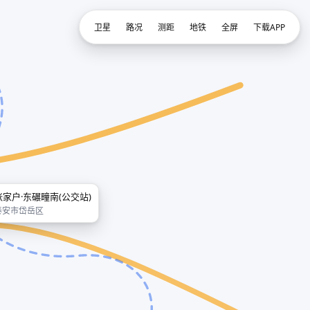
卫星
路况
测距
地铁
全屏
下载APP
张家户·东碾疃南(公交站)
泰安市岱岳区