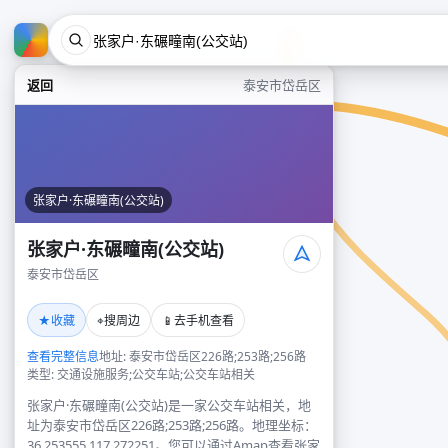
返回
泰安市岱岳区
张家户·东碾疃南(公交站)
张家户·东碾疃南(公交站)
泰安市岱岳区
★
⌖
📱
收藏
搜周边
去手机查看
查看完整信息
地址: 泰安市岱岳区226路;253路;256路
类型: 交通设施服务;公交车站;公交车站相关
张家户·东碾疃南(公交站)是一家公交车站相关，地
址为泰安市岱岳区226路;253路;256路。地理坐标：
36.253555,117.272251。您可以通过Amap查看张家