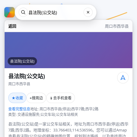
返回
周口市西华县
县法院(公交站)
县法院(公交站)
周口市西华县
县法院(公交站)
★
⌖
📱
收藏
搜周边
去手机查看
周口市西华县
查看完整信息
地址: 周口市西华县(停运)西华7路;西华2路
类型: 交通设施服务;公交车站;公交车站相关
县法院(公交站)是一家公交车站相关，地址为周口市西华县(停运)西华
7路;西华2路。地理坐标：33.766403,114.536596。您可以通过Amap
查看县法院(公交站)的精确地图位置、规划到达路线，以及查找周边