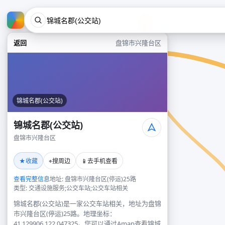
返回
盘锦市兴隆台区
锦城名郡(公交站)
锦城名郡(公交站)
盘锦市兴隆台区
★
⌖
📱
收藏
搜周边
去手机查看
查看完整信息
地址: 盘锦市兴隆台区(停运)25路
类型: 交通设施服务;公交车站;公交车站相关
锦城名郡(公交站)是一家公交车站相关，地址为盘锦
市兴隆台区(停运)25路。地理坐标：
41.129906,122.047325。您可以通过Amap查看锦城