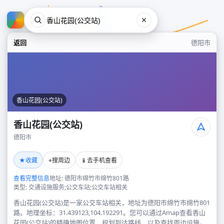
返回
德阳市
香山花园(公交站)
香山花园(公交站)
德阳市
香山花园(公交站)
★
⌖
📱
收藏
搜周边
去手机查看
德阳市
查看完整信息
地址: 德阳市绵竹市绵竹801路
类型: 交通设施服务;公交车站;公交车站相关
香山花园(公交站)是一家公交车站相关，地址为德阳市绵竹市绵竹801
路。地理坐标：31.439123,104.192291。您可以通过Amap查看香山
花园(公交站)的精确地图位置、规划到达路线，以及查找周边设施。