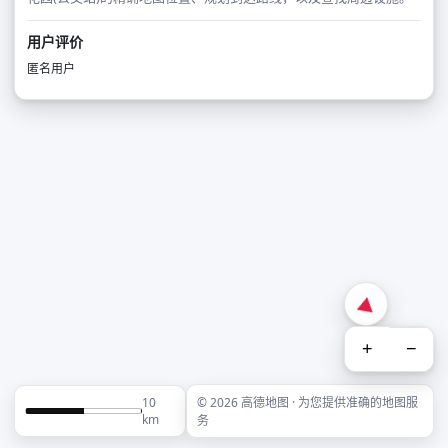
用户评价
匿名用户
+
−
10
© 2026 高德地图 · 为您提供准确的地图服
km
务