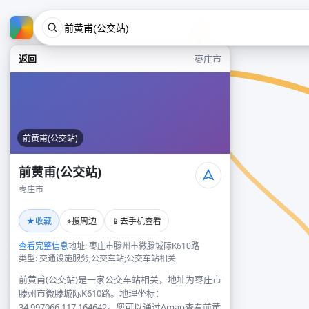
返回
枣庄市
前黄甫(公交站)
前黄甫(公交站)
枣庄市
★
⌖
📱
收藏
搜周边
去手机查看
查看完整信息
地址: 枣庄市滕州市微滕城际K610路
类型: 交通设施服务;公交车站;公交车站相关
前黄甫(公交站)是一家公交车站相关，地址为枣庄市
滕州市微滕城际K610路。地理坐标：
34.997066,117.164642。您可以通过Amap查看前黄