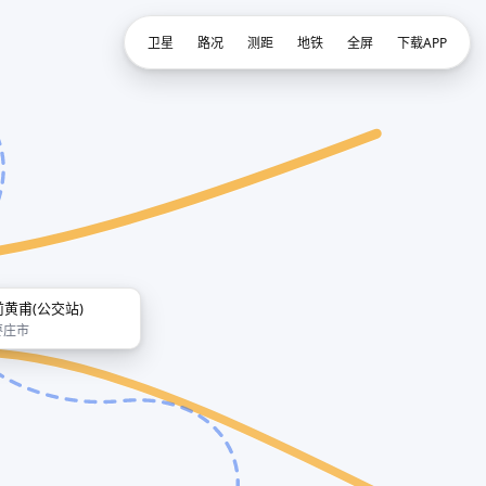
卫星
路况
测距
地铁
全屏
下载APP
前黄甫(公交站)
枣庄市