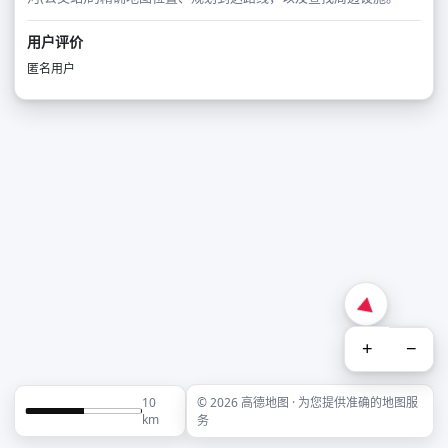
用户评价
匿名用户
+
−
10
© 2026 高德地图 · 为您提供准确的地图服
km
务