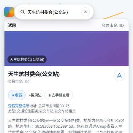
返回
金昌市金川区
天生炕村委会(公交站)
天生炕村委会(公交站)
金昌市金川区
天生炕村委会(公交站)
★
⌖
📱
收藏
搜周边
去手机查看
金昌市金川区
查看完整信息
地址: 金昌市金川区301路
类型: 交通设施服务;公交车站;公交车站相关
天生炕村委会(公交站)是一家公交车站相关，地址为金昌市金川区301
路。地理坐标：38.583008,102.389153。您可以通过Amap查看天生
炕村委会(公交站)的精确地图位置、规划到达路线，以及查找周边设