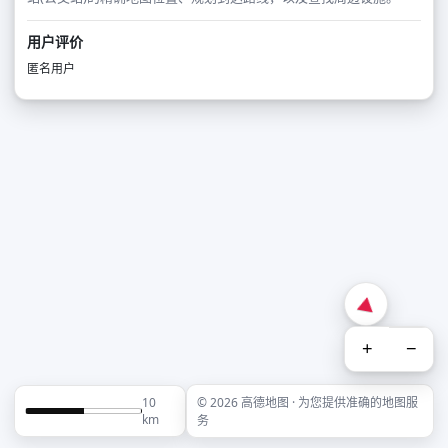
用户评价
匿名用户
+
−
10
© 2026 高德地图 · 为您提供准确的地图服
km
务