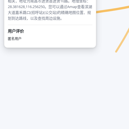
相关，地址为南昌市进贤县进贤10路。地理坐标：
28.381628,116.256250。您可以通过Amap查看滨湖
大道嘉禾路口(招呼站)(公交站)的精确地图位置、规
划到达路线，以及查找周边设施。
用户评价
匿名用户