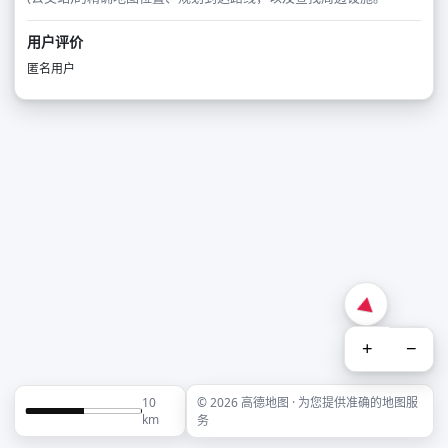
用户评价
匿名用户
+
−
10
© 2026 高德地图 · 为您提供准确的地图服
km
务