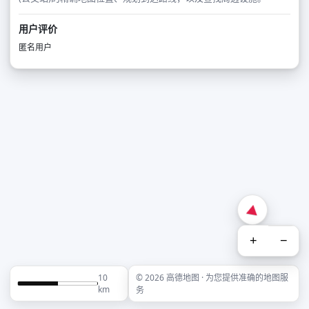
用户评价
匿名用户
+
−
10
© 2026 高德地图 · 为您提供准确的地图服
km
务