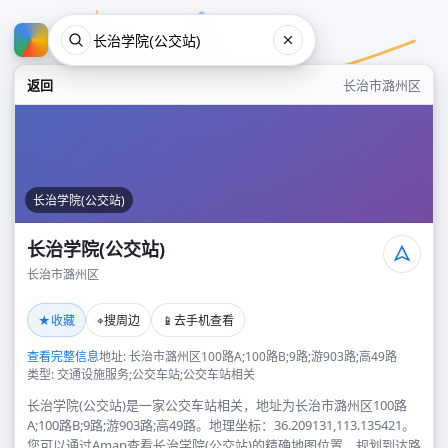
返回
长治市潞州区
长治学院(公交站)
长治学院(公交站)
长治市潞州区
长治学院(公交站)
★
⌖
📱
收藏
搜周边
去手机查看
长治市潞州区
查看完整信息
地址: 长治市潞州区100路A;100路B;9路;游903路;高49路
类型: 交通设施服务;公交车站;公交车站相关
长治学院(公交站)是一家公交车站相关，地址为长治市潞州区100路
A;100路B;9路;游903路;高49路。地理坐标：36.209131,113.135421。
您可以通过Amap查看长治学院(公交站)的精确地图位置、规划到达路