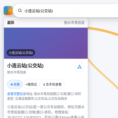
返回
丽水市青田县
小连云站(公交站)
小连云站(公交站)
丽水市青田县
★
⌖
📱
收藏
搜周边
去手机查看
查看完整信息
地址: 丽水市青田县腊口-坑根;腊口-祯旺
类型: 交通设施服务;公交车站;公交车站相关
小连云站(公交站)是一家公交车站相关，地址为丽水
市青田县腊口-坑根;腊口-祯旺。地理坐标：
28.301221,119.907072。您可以通过Amap查看小连