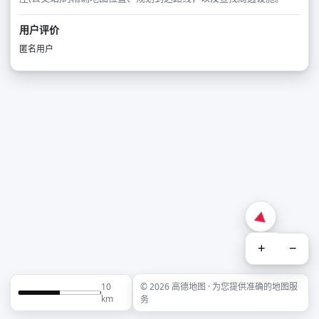
用户评价
匿名用户
+
−
10
© 2026 高德地图 · 为您提供准确的地图服
km
务