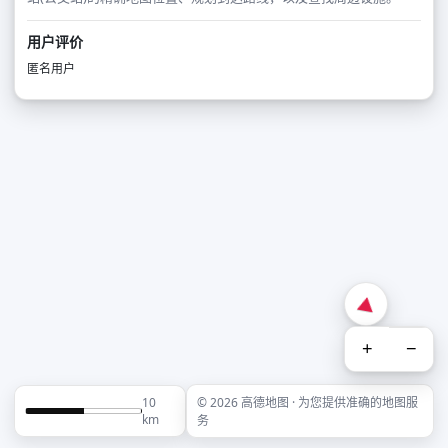
用户评价
匿名用户
+
−
10
© 2026 高德地图 · 为您提供准确的地图服
km
务