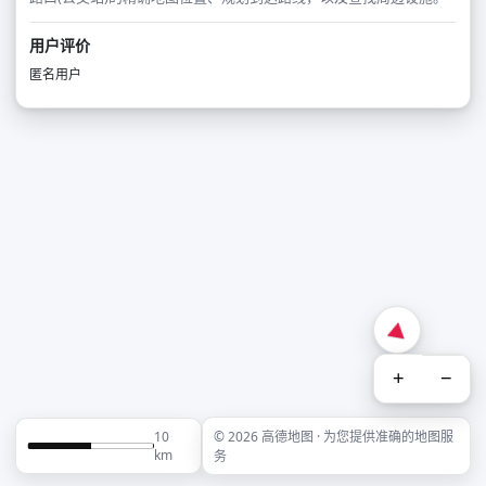
用户评价
匿名用户
+
−
10
© 2026 高德地图 · 为您提供准确的地图服
km
务