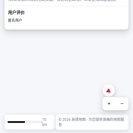
用户评价
匿名用户
+
−
10
© 2026 高德地图 · 为您提供准确的地图服
km
务