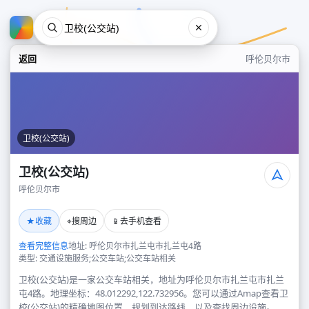
返回
呼伦贝尔市
卫校(公交站)
卫校(公交站)
呼伦贝尔市
卫校(公交站)
★
⌖
📱
收藏
搜周边
去手机查看
呼伦贝尔市
查看完整信息
地址: 呼伦贝尔市扎兰屯市扎兰屯4路
类型: 交通设施服务;公交车站;公交车站相关
卫校(公交站)是一家公交车站相关，地址为呼伦贝尔市扎兰屯市扎兰
屯4路。地理坐标：48.012292,122.732956。您可以通过Amap查看卫
校(公交站)的精确地图位置、规划到达路线，以及查找周边设施。