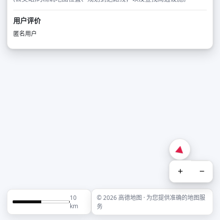
用户评价
匿名用户
+
−
10
© 2026 高德地图 · 为您提供准确的地图服
km
务