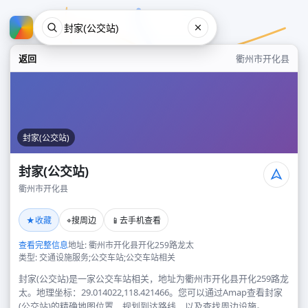
返回
衢州市开化县
封家(公交站)
封家(公交站)
衢州市开化县
封家(公交站)
★
⌖
📱
收藏
搜周边
去手机查看
衢州市开化县
查看完整信息
地址: 衢州市开化县开化259路龙太
类型: 交通设施服务;公交车站;公交车站相关
封家(公交站)是一家公交车站相关，地址为衢州市开化县开化259路龙
太。地理坐标：29.014022,118.421466。您可以通过Amap查看封家
(公交站)的精确地图位置、规划到达路线，以及查找周边设施。