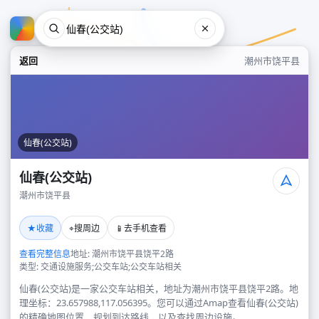
返回
潮州市饶平县
仙春(公交站)
仙春(公交站)
潮州市饶平县
仙春(公交站)
★
⌖
📱
收藏
搜周边
去手机查看
潮州市饶平县
查看完整信息
地址: 潮州市饶平县饶平2路
类型: 交通设施服务;公交车站;公交车站相关
仙春(公交站)是一家公交车站相关，地址为潮州市饶平县饶平2路。地
理坐标：23.657988,117.056395。您可以通过Amap查看仙春(公交站)
的精确地图位置、规划到达路线，以及查找周边设施。