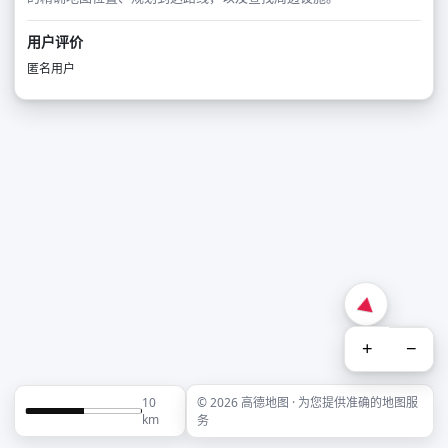
用户评价
匿名用户
+
−
10
© 2026 高德地图 · 为您提供准确的地图服
km
务