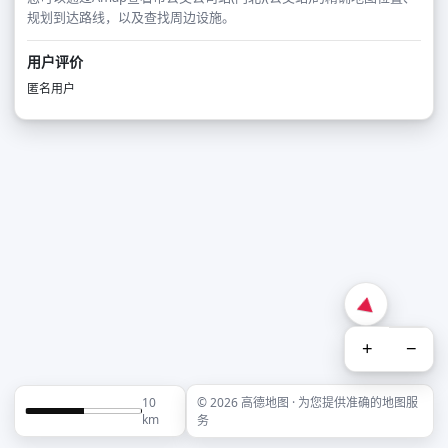
规划到达路线，以及查找周边设施。
用户评价
匿名用户
+
−
10
© 2026 高德地图 · 为您提供准确的地图服
km
务