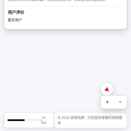
用户评价
匿名用户
+
−
10
© 2026 高德地图 · 为您提供准确的地图服
km
务