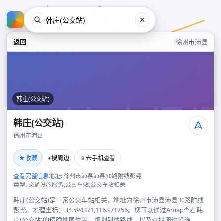
返回
徐州市沛县
韩庄(公交站)
韩庄(公交站)
徐州市沛县
韩庄(公交站)
★
⌖
📱
收藏
搜周边
去手机查看
徐州市沛县
查看完整信息
地址: 徐州市沛县沛县30路附线彭尧
类型: 交通设施服务;公交车站;公交车站相关
韩庄(公交站)是一家公交车站相关，地址为徐州市沛县沛县30路附线
彭尧。地理坐标：34.594371,116.971256。您可以通过Amap查看韩
庄(公交站)的精确地图位置、规划到达路线，以及查找周边设施。