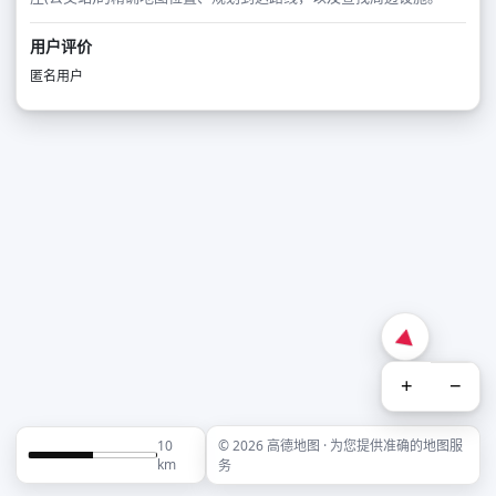
用户评价
匿名用户
+
−
10
© 2026 高德地图 · 为您提供准确的地图服
km
务