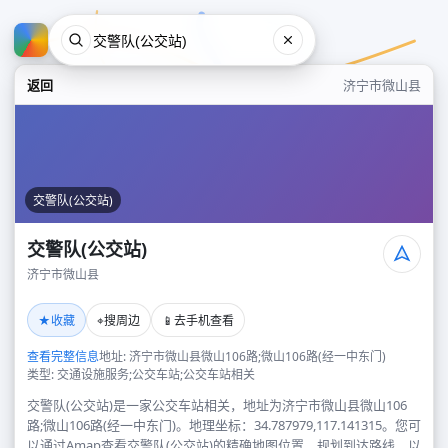
返回
济宁市微山县
交警队(公交站)
交警队(公交站)
济宁市微山县
交警队(公交站)
★
⌖
📱
收藏
搜周边
去手机查看
济宁市微山县
查看完整信息
地址: 济宁市微山县微山106路;微山106路(经一中东门)
类型: 交通设施服务;公交车站;公交车站相关
交警队(公交站)是一家公交车站相关，地址为济宁市微山县微山106
路;微山106路(经一中东门)。地理坐标：34.787979,117.141315。您可
以通过Amap查看交警队(公交站)的精确地图位置、规划到达路线，以