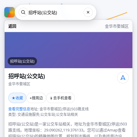
返回
金华市婺城区
招呼站(公交站)
招呼站(公交站)
金华市婺城区
招呼站(公交站)
★
⌖
📱
收藏
搜周边
去手机查看
金华市婺城区
查看完整信息
地址: 金华市婺城区(停运)503路支线
类型: 交通设施服务;公交车站;公交车站相关
招呼站(公交站)是一家公交车站相关，地址为金华市婺城区(停运)503
路支线。地理坐标：29.090262,119.376133。您可以通过Amap查看
招呼站(公交站)的精确地图位置、规划到达路线，以及查找周边设