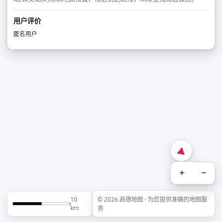
用户评价
匿名用户
+
−
10
© 2026 高德地图 · 为您提供准确的地图服
km
务