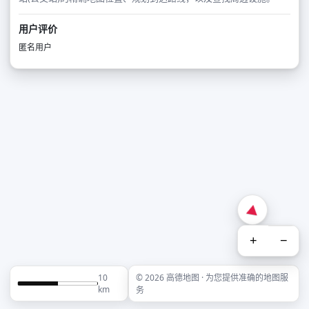
用户评价
匿名用户
+
−
10
© 2026 高德地图 · 为您提供准确的地图服
km
务