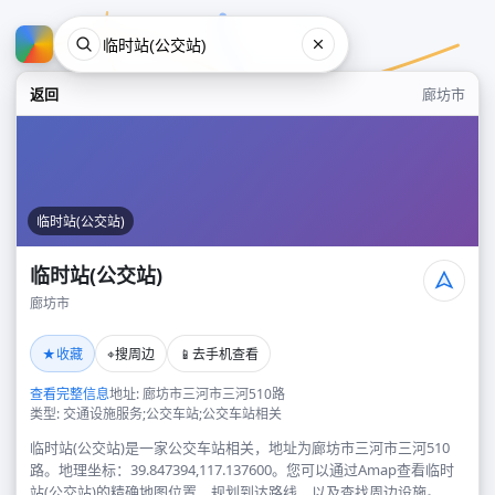
返回
廊坊市
临时站(公交站)
临时站(公交站)
廊坊市
临时站(公交站)
★
⌖
📱
收藏
搜周边
去手机查看
廊坊市
查看完整信息
地址: 廊坊市三河市三河510路
类型: 交通设施服务;公交车站;公交车站相关
临时站(公交站)是一家公交车站相关，地址为廊坊市三河市三河510
路。地理坐标：39.847394,117.137600。您可以通过Amap查看临时
站(公交站)的精确地图位置、规划到达路线，以及查找周边设施。