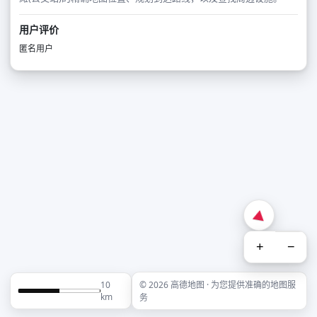
用户评价
匿名用户
+
−
10
© 2026 高德地图 · 为您提供准确的地图服
km
务