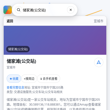
返回
宣城市
储家滩(公交站)
储家滩(公交站)
宣城市
储家滩(公交站)
★
⌖
📱
收藏
搜周边
去手机查看
宣城市
查看完整信息
地址: 宣城市宁国市宁国205路
类型: 交通设施服务;公交车站;公交车站相关
储家滩(公交站)是一家公交车站相关，地址为宣城市宁国市宁国205
路。地理坐标：30.589136,118.888381。您可以通过Amap查看储家
滩(公交站)的精确地图位置、规划到达路线，以及查找周边设施。