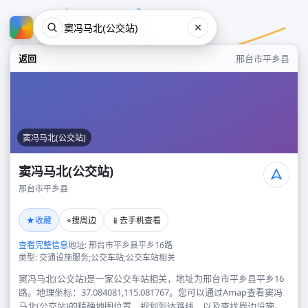
返回
邢台市平乡县
窦冯马北(公交站)
窦冯马北(公交站)
邢台市平乡县
窦冯马北(公交站)
★
⌖
📱
收藏
搜周边
去手机查看
邢台市平乡县
查看完整信息
地址: 邢台市平乡县平乡16路
类型: 交通设施服务;公交车站;公交车站相关
窦冯马北(公交站)是一家公交车站相关，地址为邢台市平乡县平乡16
路。地理坐标：37.084081,115.081767。您可以通过Amap查看窦冯
马北(公交站)的精确地图位置、规划到达路线，以及查找周边设施。