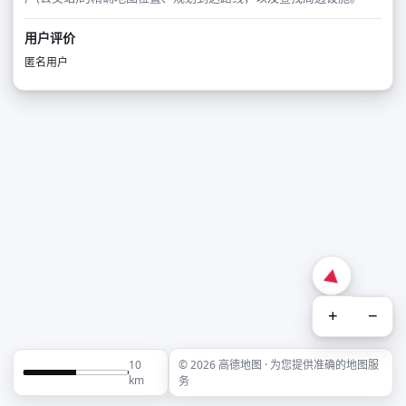
用户评价
匿名用户
+
−
10
© 2026 高德地图 · 为您提供准确的地图服
km
务