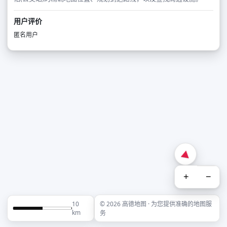
用户评价
匿名用户
+
−
10
© 2026 高德地图 · 为您提供准确的地图服
km
务