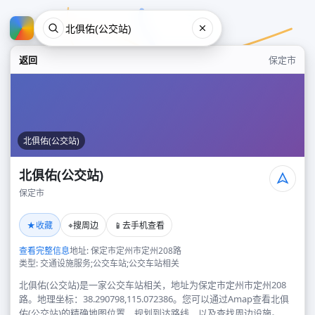
返回
保定市
北俱佑(公交站)
北俱佑(公交站)
保定市
北俱佑(公交站)
★
⌖
📱
收藏
搜周边
去手机查看
保定市
查看完整信息
地址: 保定市定州市定州208路
类型: 交通设施服务;公交车站;公交车站相关
北俱佑(公交站)是一家公交车站相关，地址为保定市定州市定州208
路。地理坐标：38.290798,115.072386。您可以通过Amap查看北俱
佑(公交站)的精确地图位置、规划到达路线，以及查找周边设施。