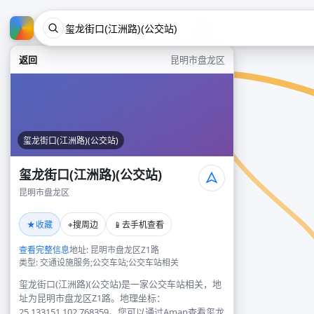
返回
昆明市盘龙区
玺龙街口(江洲路)(公交站)
玺龙街口(江洲路)(公交站)
昆明市盘龙区
★
⌖
📱
收藏
搜周边
去手机查看
查看完整信息
地址: 昆明市盘龙区Z1路
类型: 交通设施服务;公交车站;公交车站相关
玺龙街口(江洲路)(公交站)是一家公交车站相关，地
址为昆明市盘龙区Z1路。地理坐标：
25.133151,102.768359。您可以通过Amap查看玺龙