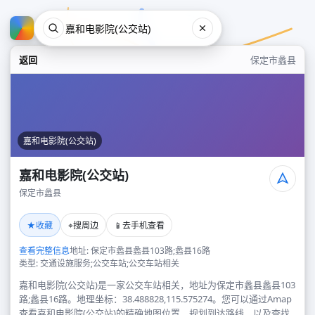
返回
保定市蠡县
嘉和电影院(公交站)
嘉和电影院(公交站)
保定市蠡县
嘉和电影院(公交站)
★
⌖
📱
收藏
搜周边
去手机查看
保定市蠡县
查看完整信息
地址: 保定市蠡县蠡县103路;蠡县16路
类型: 交通设施服务;公交车站;公交车站相关
嘉和电影院(公交站)是一家公交车站相关，地址为保定市蠡县蠡县103
路;蠡县16路。地理坐标：38.488828,115.575274。您可以通过Amap
查看嘉和电影院(公交站)的精确地图位置、规划到达路线，以及查找