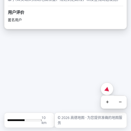
用户评价
匿名用户
+
−
10
© 2026 高德地图 · 为您提供准确的地图服
km
务