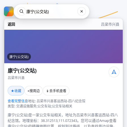
返回
吕梁市兴县
康宁(公交站)
康宁(公交站)
吕梁市兴县
康宁(公交站)
★
⌖
📱
收藏
搜周边
去手机查看
吕梁市兴县
查看完整信息
地址: 吕梁市兴县客运西站-四八纪念馆
类型: 交通设施服务;公交车站;公交车站相关
康宁(公交站)是一家公交车站相关，地址为吕梁市兴县客运西站-四八
纪念馆。地理坐标：38.312513,111.072343。您可以通过Amap查看
康宁(公交站)的精确地图位置、规划到达路线，以及查找周边设施。