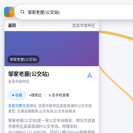
返回
宜昌市猇亭区
邹家老屋(公交站)
邹家老屋(公交站)
宜昌市猇亭区
★
⌖
📱
收藏
搜周边
去手机查看
查看完整信息
地址: 宜昌市猇亭区高家高湖村公交专线
类型: 交通设施服务;公交车站;公交车站相关
邹家老屋(公交站)是一家公交车站相关，地址为宜昌
市猇亭区高家高湖村公交专线。地理坐标：
30.579832,111.458776。您可以通过Amap查看邹家