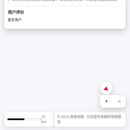
用户评价
匿名用户
+
−
10
© 2026 高德地图 · 为您提供准确的地图服
km
务