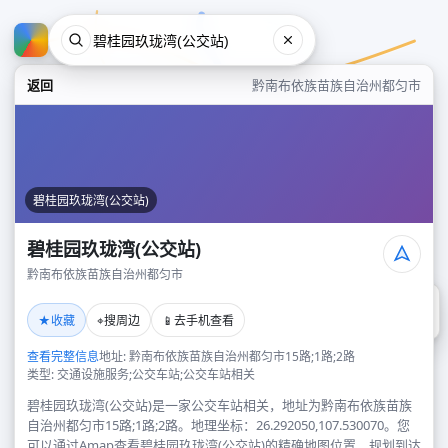
返回
黔南布依族苗族自治州都匀市
碧桂园玖珑湾(公交站)
碧桂园玖珑湾(公交站)
黔南布依族苗族自治州都匀市
碧桂园玖珑湾(公交站)
★
⌖
📱
收藏
搜周边
去手机查看
黔南布依族苗族自治州都匀市
查看完整信息
地址: 黔南布依族苗族自治州都匀市15路;1路;2路
类型: 交通设施服务;公交车站;公交车站相关
碧桂园玖珑湾(公交站)是一家公交车站相关，地址为黔南布依族苗族
自治州都匀市15路;1路;2路。地理坐标：26.292050,107.530070。您
可以通过Amap查看碧桂园玖珑湾(公交站)的精确地图位置、规划到达