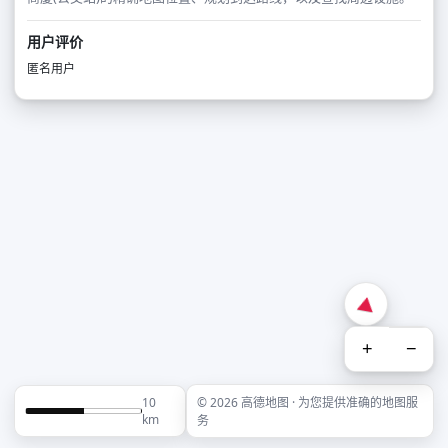
用户评价
匿名用户
+
−
10
© 2026 高德地图 · 为您提供准确的地图服
km
务