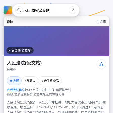
返回
吕梁市
人民法院(公交站)
人民法院(公交站)
吕梁市
人民法院(公交站)
★
⌖
📱
收藏
搜周边
去手机查看
吕梁市
查看完整信息
地址: 吕梁市汾阳市(停运)贾壁专线
类型: 交通设施服务;公交车站;公交车站相关
人民法院(公交站)是一家公交车站相关，地址为吕梁市汾阳市(停运)贾
壁专线。地理坐标：37.263519,111.768791。您可以通过Amap查看
人民法院(公交站)的精确地图位置、规划到达路线，以及查找周边设