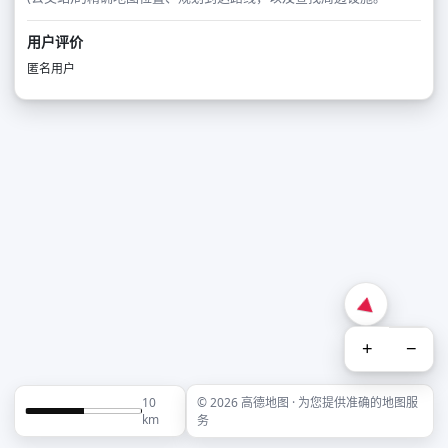
用户评价
匿名用户
+
−
10
© 2026 高德地图 · 为您提供准确的地图服
km
务