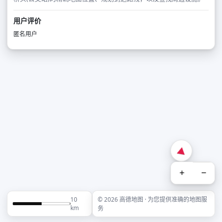
用户评价
匿名用户
+
−
10
© 2026 高德地图 · 为您提供准确的地图服
km
务