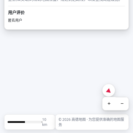
用户评价
匿名用户
+
−
10
© 2026 高德地图 · 为您提供准确的地图服
km
务