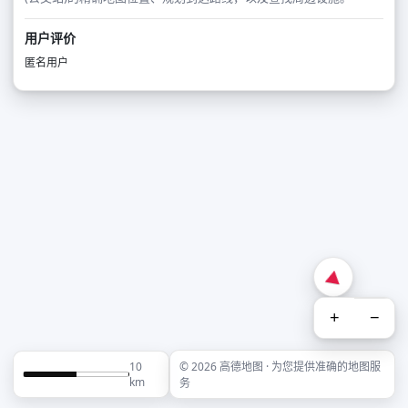
用户评价
匿名用户
+
−
10
© 2026 高德地图 · 为您提供准确的地图服
km
务