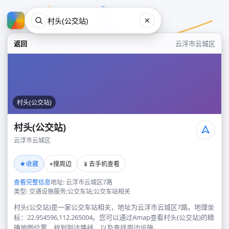
返回
云浮市云城区
村头(公交站)
村头(公交站)
云浮市云城区
村头(公交站)
★
⌖
📱
收藏
搜周边
去手机查看
云浮市云城区
查看完整信息
地址: 云浮市云城区7路
类型: 交通设施服务;公交车站;公交车站相关
村头(公交站)是一家公交车站相关，地址为云浮市云城区7路。地理坐
标：22.954596,112.265004。您可以通过Amap查看村头(公交站)的精
确地图位置、规划到达路线，以及查找周边设施。