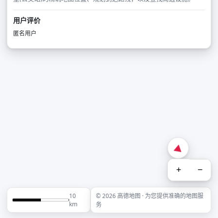
用户评价
匿名用户
+
−
10
© 2026 高德地图 · 为您提供准确的地图服
km
务