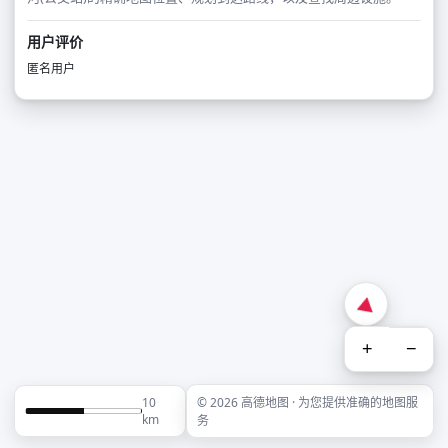
用户评价
匿名用户
+
−
10
© 2026 高德地图 · 为您提供准确的地图服
km
务