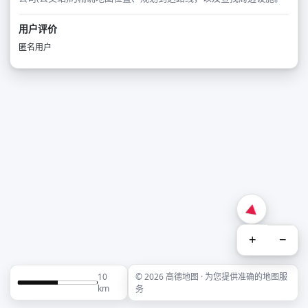
用户评价
匿名用户
+
−
10
© 2026 高德地图 · 为您提供准确的地图服
km
务