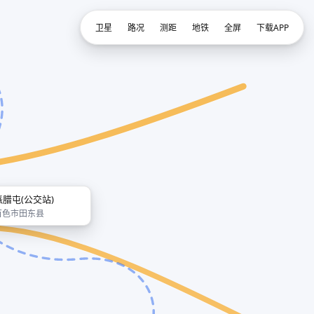
卫星
路况
测距
地铁
全屏
下载APP
派腊屯(公交站)
百色市田东县