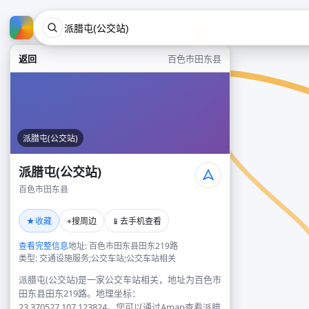
返回
百色市田东县
派腊屯(公交站)
派腊屯(公交站)
百色市田东县
★
⌖
📱
收藏
搜周边
去手机查看
查看完整信息
地址: 百色市田东县田东219路
类型: 交通设施服务;公交车站;公交车站相关
派腊屯(公交站)是一家公交车站相关，地址为百色市
田东县田东219路。地理坐标：
23.370527,107.123824。您可以通过Amap查看派腊