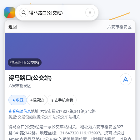
返回
六安市裕安区
得马路口(公交站)
得马路口(公交站)
六安市裕安区
得马路口(公交站)
★
⌖
📱
收藏
搜周边
去手机查看
六安市裕安区
查看完整信息
地址: 六安市裕安区327路;341路;342路
类型: 交通设施服务;公交车站;公交车站相关
得马路口(公交站)是一家公交车站相关，地址为六安市裕安区327
路;341路;342路。地理坐标：31.647320,116.175997。您可以通过
Amap查看得马路口(公交站)的精确地图位置、规划到达路线，以及查