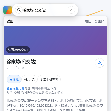
返回
眉山市彭山区
徐家埝(公交站)
徐家埝(公交站)
眉山市彭山区
徐家埝(公交站)
★
⌖
📱
收藏
搜周边
去手机查看
眉山市彭山区
查看完整信息
地址: 眉山市彭山区77路
类型: 交通设施服务;公交车站;公交车站相关
徐家埝(公交站)是一家公交车站相关，地址为眉山市彭山区77路。地
理坐标：30.159516,103.928323。您可以通过Amap查看徐家埝(公交
站)的精确地图位置、规划到达路线，以及查找周边设施。