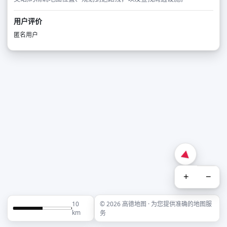
用户评价
匿名用户
+
−
10
© 2026 高德地图 · 为您提供准确的地图服
km
务